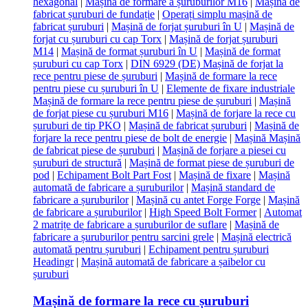
hexagonal
|
Mașină de formare a șuruburilor M16
|
Mașină de
fabricat șuruburi de fundație
|
Operați simplu mașină de
fabricat șuruburi
|
Mașină de forjat șuruburi în U
|
Mașină de
forjat cu șuruburi cu cap Torx
|
Mașină de forjat șuruburi
M14
|
Mașină de format șuruburi în U
|
Mașină de format
șuruburi cu cap Torx
|
DIN 6929 (DE) Mașină de forjat la
rece pentru piese de șuruburi
|
Mașină de formare la rece
pentru piese cu șuruburi în U
|
Elemente de fixare industriale
Mașină de formare la rece pentru piese de șuruburi
|
Mașină
de forjat piese cu șuruburi M16
|
Mașină de forjare la rece cu
șuruburi de tip PKO
|
Mașină de fabricat șuruburi
|
Mașină de
forjare la rece pentru piese de bolt de energie
|
Mașină Mașină
de fabricat piese de șuruburi
|
Mașină de forjare a piesei cu
șuruburi de structură
|
Mașină de format piese de șuruburi de
pod
|
Echipament Bolt Part Fost
|
Mașină de fixare
|
Mașină
automată de fabricare a șuruburilor
|
Mașină standard de
fabricare a șuruburilor
|
Mașină cu antet Forge Forge
|
Mașină
de fabricare a șuruburilor
|
High Speed Bolt Former
|
Automat
2 matrițe de fabricare a șuruburilor de suflare
|
Mașină de
fabricare a șuruburilor pentru sarcini grele
|
Mașină electrică
automată pentru șuruburi
|
Echipament pentru șuruburi
Headingr
|
Mașină automată de fabricare a șaibelor cu
șuruburi
Mașină de formare la rece cu șuruburi