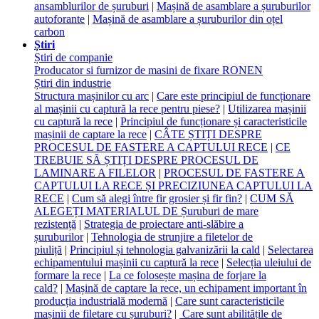
ansamblurilor de șuruburi
|
Mașină de asamblare a șuruburilor
autoforante
|
Mașină de asamblare a șuruburilor din oțel
carbon
Știri
Știri de companie
Producator si furnizor de masini de fixare RONEN
Știri din industrie
Structura mașinilor cu arc
|
Care este principiul de funcționare
al mașinii cu captură la rece pentru piese?
|
Utilizarea mașinii
cu captură la rece
|
Principiul de funcționare și caracteristicile
mașinii de captare la rece
|
CÂTE ȘTIȚI DESPRE
PROCESUL DE FASTERE A CAPTULUI RECE
|
CE
TREBUIE SĂ ȘTIȚI DESPRE PROCESUL DE
LAMINARE A FILELOR
|
PROCESUL DE FASTERE A
CAPTULUI LA RECE ȘI PRECIZIUNEA CAPTULUI LA
RECE
|
Cum să alegi între fir grosier și fir fin?
|
CUM SĂ
ALEGEȚI MATERIALUL DE Șuruburi de mare
rezistență
|
Strategia de proiectare anti-slăbire a
șuruburilor
|
Tehnologia de strunjire a filetelor de
piuliță
|
Principiul și tehnologia galvanizării la cald
|
Selectarea
echipamentului mașinii cu captură la rece
|
Selecția uleiului de
formare la rece
|
La ce folosește mașina de forjare la
cald?
|
Mașină de captare la rece, un echipament important în
producția industrială modernă
|
Care sunt caracteristicile
mașinii de filetare cu șuruburi?
|
‌ Care sunt abilitățile de