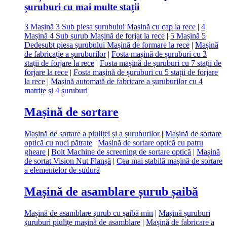
șuruburi cu mai multe stații
3 Mașină 3 Sub piesa șurubului Mașină cu cap la rece
|
4
Mașină 4 Sub șurub Mașină de forjat la rece
|
5 Mașină 5
Dedesubt piesa șurubului Mașină de formare la rece
|
Mașină
de fabricație a șuruburilor
|
Fosta mașină de șuruburi cu 3
stații de forjare la rece
|
Fosta mașină de șuruburi cu 7 stații de
forjare la rece
|
Fosta mașină de șuruburi cu 5 stații de forjare
la rece
|
Mașină automată de fabricare a șuruburilor cu 4
matrițe și 4 șuruburi
Mașină de sortare
Mașină de sortare a piuliței și a șuruburilor
|
Mașină de sortare
optică cu nuci pătrate
|
Mașină de sortare optică cu patru
gheare
|
Bolt Machine de screening de sortare optică
|
Mașină
de sortat Vision Nut Flanșă
|
Cea mai stabilă mașină de sortare
a elementelor de sudură
Mașină de asamblare șurub șaibă
Mașină de asamblare șurub cu șaibă min
|
Mașină șuruburi
șuruburi piulițe mașină de asamblare
|
Mașină de fabricare a