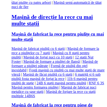
tăiat piulițe cu patru arbori
|
Mașină semi-automatică de tăiat
nuci de fier
Mașină de direcție la rece cu mai
multe stații
Mașină de fabricat la rece pentru piulițe cu mai
multe stații
Mașină de fabricat piuliță cu 6 stații
|
Mașină de formare la
rece a piulițelor cu 7 stații
|
Mașină cu 8 stații pentru
piuliță
|
Mașină de forjat nuci cu 10 stații
|
12 statii Nut
Foster
|
Mașină de formare a piuliței de flanșă
|
Mașină de
formare a piuliței pătrate
|
Formă de piuliță din oțel
inoxidabil
|
Fostă mașină cu piuliță cu mai multe stații de mare
viteză
|
Mașină de făcut piuliță cu 6 stații
|
6 matriță și 6 sub
piuliță fosta mașină de forjat la rece
|
11b 6 mașină pentru
piuliță de stație
|
24B 6 stații mașină pentru piuliță
|
RNF 6 3S
Mașină pentru formarea piuliței
|
Mașină de fabricat nuci
metalice cu șase stații
|
Mașină de forjare la rece cu stații
multiple 14B6S
Mașină de fabricat la rece pentru piese de