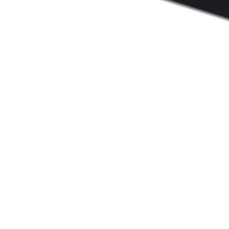
Mașină de captare la rece, un echipament important în
producția industrială modernă
2023/11/10
Mașina de captare la rece este un echipament important
de prelucrare a metalelor în producția industrială
mode......
Inquiry For Pricelist
Dacă aveți întrebări despre ofertă sau cooperare, vă rugăm să nu
ezitați să trimiteți un e-mail sau să utilizați următorul formular de
solicitare. Reprezentantul nostru de vânzări vă va contacta în termen