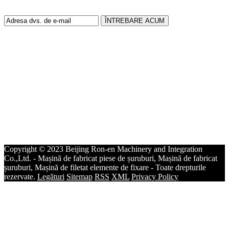
de 24 de ore.
Contactaţi-ne
Abordare: Taishan Road, Zona de Dezvoltare a Economiei
Huanghua, orașul Cangzhou, provincia Hebei, China.
Tel:
+86-312-3320870
Telefon:
+86-15110172295
E-mail:
ronengroup@ronen-group.com
Fax: +86-312-3320870
Copyright © 2023 Beijing Ron-en Machinery and Integration
Co.,Ltd. - Mașină de fabricat piese de șuruburi, Mașină de fabricat
șuruburi, Mașină de filetat elemente de fixare - Toate drepturile
rezervate.
Legături
Sitemap
RSS
XML
Privacy Policy