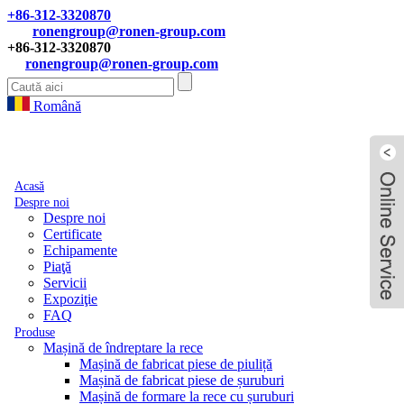
+86-312-3320870
ronengroup@ronen-group.com
+86-312-3320870
ronengroup@ronen-group.com
Română
Acasă
Despre noi
Despre noi
Certificate
Echipamente
Piaţă
Servicii
Expoziţie
FAQ
Produse
Mașină de îndreptare la rece
Mașină de fabricat piese de piuliță
Mașină de fabricat piese de șuruburi
Mașină de formare la rece cu șuruburi