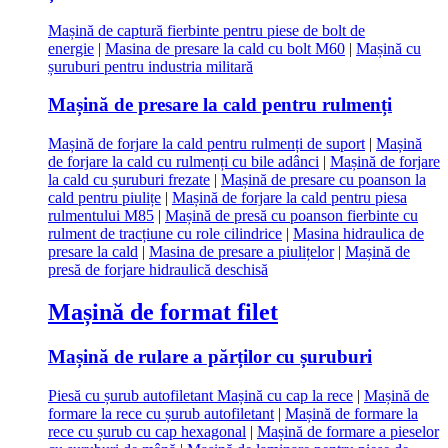
Mașină de captură fierbinte pentru piese de bolt de
energie
|
Masina de presare la cald cu bolt M60
|
Mașină cu
șuruburi pentru industria militară
Mașină de presare la cald pentru rulmenți
Mașină de forjare la cald pentru rulmenți de suport
|
Mașină
de forjare la cald cu rulmenți cu bile adânci
|
Mașină de forjare
la cald cu șuruburi frezate
|
Mașină de presare cu poanson la
cald pentru piulițe
|
Mașină de forjare la cald pentru piesa
rulmentului M85
|
Mașină de presă cu poanson fierbinte cu
rulment de tracțiune cu role cilindrice
|
Masina hidraulica de
presare la cald
|
Masina de presare a piulițelor
|
Mașină de
presă de forjare hidraulică deschisă
Mașină de format filet
Mașină de rulare a părților cu șuruburi
Piesă cu șurub autofiletant Mașină cu cap la rece
|
Mașină de
formare la rece cu șurub autofiletant
|
Mașină de formare la
rece cu șurub cu cap hexagonal
|
Mașină de formare a pieselor