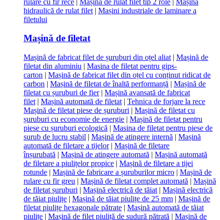
rulare cu fir rece
|
Mașină de rulat filet tip 2 role
|
Mașină
hidraulică de rulat filet
|
Mașini industriale de laminare a
filetului
Mașină de filetat
Mașină de fabricat filet de șuruburi din oțel aliat
|
Mașină de
filetat din aluminiu
|
Masina de filetat pentru gips-
carton
|
Mașină de fabricat filet din oțel cu conținut ridicat de
carbon
|
Mașină de filetat de înaltă performanță
|
Mașină de
filetat cu șuruburi de fier
|
Mașină avansată de fabricat
filet
|
Mașină automată de filetat
|
Tehnica de forjare la rece
Mașină de filetat piese de șuruburi
|
Mașină de filetat cu
șuruburi cu economie de energie
|
Mașină de filetat pentru
piese cu șuruburi ecologică
|
Masina de filetat pentru piese de
surub de lucru stabil
|
Mașină de atingere internă
|
Mașină
automată de filetare a tijelor
|
Mașină de filetare
înșurubată
|
Mașină de atingere automată
|
Mașină automată
de filetare a piulițelor propice
|
Mașină de filetare a tijei
rotunde
|
Mașină de fabricare a șuruburilor micro
|
Mașină de
rulare cu fir greu
|
Mașină de filetat complet automată
|
Mașină
de filetat șuruburi
|
Mașină electrică de tăiat
|
Mașină electrică
de tăiat piulițe
|
Mașină de tăiat piulițe de 25 mm
|
Mașină de
filetat piulițe hexagonale pătrate
|
Mașină automată de tăiat
piulițe
|
Mașină de filet piuliță de sudură pătrată
|
Mașină de