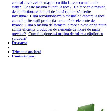
control al vitezei ale mașinii cu titlu la rece cu mai multe
stații?
|
Ce este mașina cu titlu la rece?
|
Ce face ca o mașină
de confecționare de nuci de înaltă calitate să merite
investiția?
|
Cum revoluționează o mașină de captare la rece
cu mai multe stații producția modernă de elemente de
fixare?
|
Cum o mașină de formare la rece a pieselor de nituri
atinge eficiența producției de elemente de fixare de înaltă
precizie?
|
Cum funcționează mașina de rulare a părților cu
șuruburi?
Descarca
Trimite o anchetă
Contactaţi-ne
Cele mai recente știri