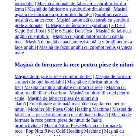
inoxidabil
|
Mașină automată de fabricare a șuruburilor din
lemn
|
Mașină de fabricare a șuruburilor din alamă
|
Mașină
ușoară de fabricare a șuruburilor din oțel
|
Șuruburi care fac
mașină cu antet rece
|
Mașină automată cu șurub cu șuruburi
grele automate
|
U Mașină de îndoire cu șuruburi
|
3 Die 3
Stație Bolt Fost
|
5 Die 6 Stație Bolt Fost
|
Mașină de fabricat
unghii cu șuruburi
|
Mașină cu șurub autoforant cu cap la
rece
|
Mașină de înaltă capacitate rezistentă la vibrații pentru a
face unghii
|
Mașină de făcut unghii cu zgomot redus și viteză
mare
Mașină de formare la rece pentru piese de nituri
Mașină de forjare la rece cu nituri de fier
|
Mașină de formare
a nituri din oțel inoxidabil
|
Mașină de fabricat nituri de
fier
|
Mașină cu nituri tubulare cu nituri la rece
|
Mașină cu
nituri medii din oțel carbon
|
Mașină cu nituri din oțel pentru
scule
|
Mașină de fabricat piese de nituri din
alamă
|
Funcționare automată mașină cu cap la rece pentru
nituri
|
Mobilier Nit Piesa Cold Heading Machine
|
Mașină de
fabricare a pieselor de nituri cu stabilitate ridicată
|
Mașină de
formare la rece pentru piese de nituri de înaltă
productivitate
|
Mașini Nituri Piese Mașină de formare la
rece
|
Pop Nitu Rivet Cold Heading Machine
|
Mașină cu