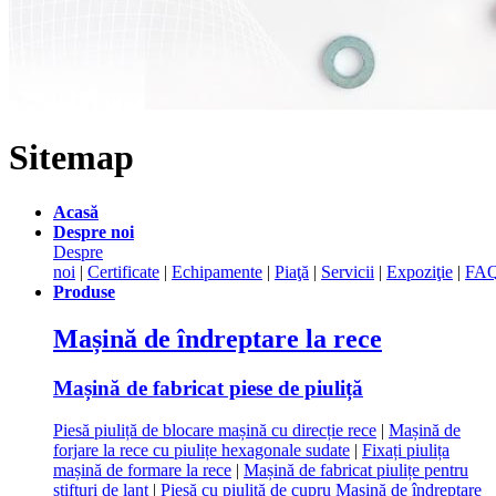
Sitemap
Acasă
Despre noi
Despre
noi
|
Certificate
|
Echipamente
|
Piaţă
|
Servicii
|
Expoziţie
|
FA
Produse
Mașină de îndreptare la rece
Mașină de fabricat piese de piuliță
Piesă piuliță de blocare mașină cu direcție rece
|
Mașină de
forjare la rece cu piulițe hexagonale sudate
|
Fixați piulița
mașină de formare la rece
|
Mașină de fabricat piulițe pentru
știfturi de lanț
|
Piesă cu piuliță de cupru Mașină de îndreptare