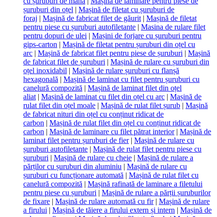
cu șuruburi de mână
|
Mașină de laminare pentru piese de
șuruburi din oțel
|
Mașină de filetat cu șuruburi de
foraj
|
Mașină de fabricat filet de găurit
|
Mașină de filetat
pentru piese cu șuruburi autofiletante
|
Masina de rulare filet
pentru dopuri de ulei
|
Mașini de forjare cu șuruburi pentru
gips-carton
|
Mașină de filetat pentru șuruburi din oțel cu
arc
|
Mașină de fabricat filet pentru piese de șuruburi
|
Mașină
de fabricat filet de șuruburi
|
Mașină de rulare cu șuruburi din
oțel inoxidabil
|
Mașină de rulare șuruburi cu flanșă
hexagonală
|
Mașină de laminat cu filet pentru șuruburi cu
canelură compozită
|
Mașină de laminat filet din oțel
aliat
|
Mașină de laminat cu filet din oțel cu arc
|
Mașină de
rulat filet din oțel moale
|
Mașină de rulat filet șurub
|
Mașină
de fabricat nituri din oțel cu conținut ridicat de
carbon
|
Mașină de rulat filet din oțel cu conținut ridicat de
carbon
|
Mașină de laminare cu filet pătrat interior
|
Mașină de
laminat filet pentru șuruburi de fier
|
Mașină de rulare cu
șuruburi autofiletante
|
Mașină de rulat filet pentru piese cu
șuruburi
|
Mașină de rulare cu cheie
|
Mașină de rulare a
părților cu șuruburi din aluminiu
|
Mașină de rulare cu
șuruburi cu funcționare automată
|
Mașină de rulat filet cu
canelură compozită
|
Mașină rafinată de laminare a filetului
pentru piese cu șuruburi
|
Mașină de rulare a părții șuruburilor
de fixare
|
Mașină de rulare automată cu fir
|
Mașină de rulare
a firului
|
Mașină de tăiere a firului extern și intern
|
Mașină de