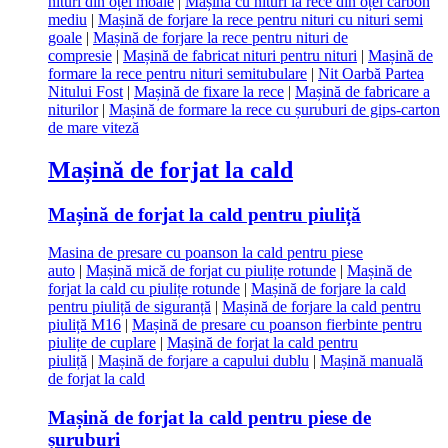
nituri din oțel moale
|
Mașină cu nituri la rece din oțel carbon
mediu
|
Mașină de forjare la rece pentru nituri cu nituri semi
goale
|
Mașină de forjare la rece pentru nituri de
compresie
|
Mașină de fabricat nituri pentru nituri
|
Mașină de
formare la rece pentru nituri semitubulare
|
Nit Oarbă Partea
Nitului Fost
|
Mașină de fixare la rece
|
Mașină de fabricare a
niturilor
|
Mașină de formare la rece cu șuruburi de gips-carton
de mare viteză
Mașină de forjat la cald
Mașină de forjat la cald pentru piuliță
Masina de presare cu poanson la cald pentru piese
auto
|
Mașină mică de forjat cu piulițe rotunde
|
Mașină de
forjat la cald cu piulițe rotunde
|
Mașină de forjare la cald
pentru piuliță de siguranță
|
Mașină de forjare la cald pentru
piuliță M16
|
Mașină de presare cu poanson fierbinte pentru
piulițe de cuplare
|
Mașină de forjat la cald pentru
piuliță
|
Mașină de forjare a capului dublu
|
Mașină manuală
de forjat la cald
Mașină de forjat la cald pentru piese de
șuruburi