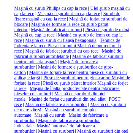
Mașină cu șurub Phillips cu cap la rece
|
Ulei șurub mașină cu
cap la rece
|
Mașină cu șuruburi cu cap la rece
|
Surub de
fixare mașină cu cap la rece
|
Mașină de forjat cu șuruburi de
blocare
|
Mașină de formare la rece cu șurub pătrat
interior
|
Mașină de fabricat șuruburi
|
Piesă cu șurub de mână
Mașină cu cap la rece
|
Mașină cu șurub de lemn cu cap la
rece
|
Mașină cu șurub cu flanșă hexagonală
|
Tehnica de
îndreptare la rece Piesa șurubului Mașină de îndreptare la
rece
|
Mașină de fabricat șuruburi cu cap rece
|
Mașină de
fabricat șuruburi autofiletante
|
Mașină de fabricat șuruburi
pentru industria ușoară
|
Mașină de formare a
șuruburilor
|
Mașini de formare a șuruburilor de gips-
carton
|
Mașină de forjare la rece pentru piese cu șuruburi cu
aplicație largă
|
Piese de șuruburi pentru gips-carton Mașini de
forjare la rece
|
Piesă cu șurub pătrat interior Mașină de forjat
la rece
|
Mașină de înaltă productivitate pentru fabricarea
pieselor cu șuruburi
|
Mașină cu șuruburi din oțel
moale
|
Mașină de forjat cu șuruburi din oțel aliat
|
FOST
rece
|
Mașină de fabricare a șuruburilor
|
Mașină cu șuruburi
de mare viteză
|
Mașină cu șuruburi complet
automate
|
Mașină cu șurub
|
Mașini de fabricare a
șuruburilor
|
Mașină de fabricare a șuruburilor
industriale
|
Mașină automată de fabricare a
șuruburilor
|
Mașină cu șuruburi
|
Mașină cu șuruburi din oțel