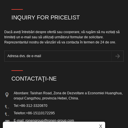
INQUIRY FOR PRICELIST
Dacă aveți întrebări despre ofertă sau cooperare, vă rugăm să nu ezitați să
trimiteți un e-mail sau să utilizați următorul formular de solicitare.
Reprezentantul nostru de vânzări vă va contacta în termen de 24 de ore.
CONTACTAŢI-NE
Abordare: Taishan Road, Zona de Dezvoltare a Economiei Huanghua,
orașul Cangzhou, provincia Hebei, China.
Tel:
+86-312-3320870
Telefon:
+86-15110172295
E-mail:
ronengroup@ronen-group.com
X
Fax: +86-312-3320870