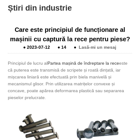
Știri din industrie
Care este principiul de funcționare al
mașinii cu captură la rece pentru piese?
●
2023-07-12
●
14
●
Lasă-mi un mesaj
Principiul de lucru al
Partea mașină de îndreptare la rece
este
că puterea este transmisă de scripete și roată dințată, iar
mișcarea liniară este efectuată prin biela manivelă și
mecanismul glisor. Prin utilizarea matrițelor convexe și
concave, poate apărea deformarea plastică sau separarea
pieselor prelucrate.