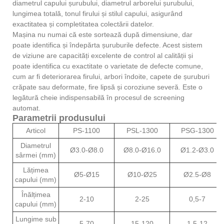
diametrul capului șurubului, diametrul arborelui șurubului,
lungimea totală, tonul firului și stilul capului, asigurând
exactitatea și completitatea colectării datelor.
Mașina nu numai că este sortează după dimensiune, dar
poate identifica și îndepărta șuruburile defecte. Acest sistem
de viziune are capacități excelente de control al calității și
poate identifica cu exactitate o varietate de defecte comune,
cum ar fi deteriorarea firului, arbori îndoite, capete de șuruburi
crăpate sau deformate, fire lipsă și coroziune severă. Este o
legătură cheie indispensabilă în procesul de screening
automat.
Parametrii produsului
Articol
PS-1100
PSL-1300
PSG-1300
Diametrul
Ø3.0-Ø8.0
Ø8.0-Ø16.0
Ø1.2-Ø3.0
sârmei (mm)
Lățimea
Ø5-Ø15
Ø10-Ø25
Ø2.5-Ø8
capului (mm)
Înălțimea
2-10
2-25
0,5-7
capului (mm)
Lungime sub
5-70
15-120
1.5-12