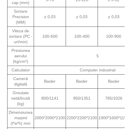
cap (mm)
Sortare
Precision
± 0,03
± 0,03
± 0,03
(MM)
Viteza de
sortare (PC -
100-600
100-400
100-900
uri/min)
Presiunea
aerului
5
(kg/cm³)
Calculator
Computer industrial
Cameră
Basler
Basler
Basler
digitală
Greutate
netă/brută
800/1141
950/1351
785/1026
(kg)
Dimensiunea
mașinii
2000*2000*2100
2200*2200*2100
1900*1600*1150
(l*w*h) mm