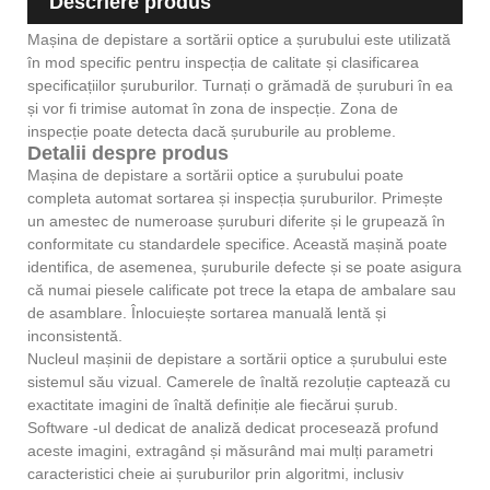
Descriere produs
Mașina de depistare a sortării optice a șurubului este utilizată
în mod specific pentru inspecția de calitate și clasificarea
specificațiilor șuruburilor. Turnați o grămadă de șuruburi în ea
și vor fi trimise automat în zona de inspecție. Zona de
inspecție poate detecta dacă șuruburile au probleme.
Detalii despre produs
Mașina de depistare a sortării optice a șurubului poate
completa automat sortarea și inspecția șuruburilor. Primește
un amestec de numeroase șuruburi diferite și le grupează în
conformitate cu standardele specifice. Această mașină poate
identifica, de asemenea, șuruburile defecte și se poate asigura
că numai piesele calificate pot trece la etapa de ambalare sau
de asamblare. Înlocuiește sortarea manuală lentă și
inconsistentă.
Nucleul mașinii de depistare a sortării optice a șurubului este
sistemul său vizual. Camerele de înaltă rezoluție captează cu
exactitate imagini de înaltă definiție ale fiecărui șurub.
Software -ul dedicat de analiză dedicat procesează profund
aceste imagini, extragând și măsurând mai mulți parametri
caracteristici cheie ai șuruburilor prin algoritmi, inclusiv