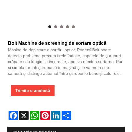
Bolt Machine de screening de sortare optică
Mașina de depistare a sortării optice Ronen®Bolt poate
detecta probleme precum firele îndoite, capetele de șuruburi
crăpate sau lungimile incorecte, apoi va efectua sortarea. Pur
și simplu turnați șuruburile în mașină și le va muta sub
cameră și distinge automat între șuruburile bune și cele rele.
Trimite o anchetă
Facebook
X
WhatsApp
Pinterest
LinkedIn
Share