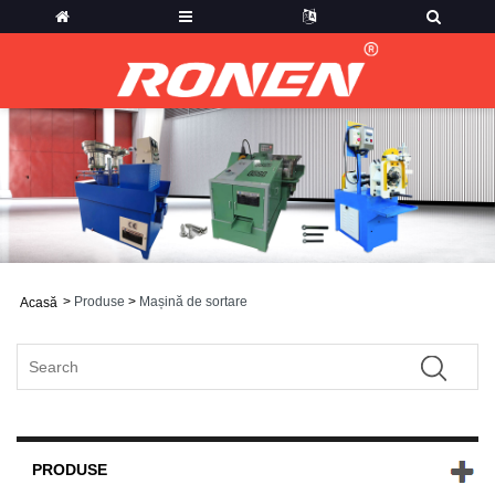
>
Produse
>
Mașină de sortare
Acasă
PRODUSE