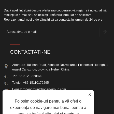
Dacă aveți întrebări despre ofertă sau cooperare, vă rugăm să nu ezitați să
trimiteți un e-mail sau să utilizați următorul formular de solicitare.
Reprezentantul nostru de vânzări vă va contacta în termen de 24 de ore.
CONTACTAŢI-NE
Abordare: Taishan Road, Zona de Dezvoltare a Economiei Huanghua,
orașul Cangzhou, provincia Hebei, China.
Tel:
+86-312-3320870
Telefon:
+86-15110172295
E-mail:
ronengroup@ronen-group.com
X
Fax: +86-312-3320870
Folosim cookie-uri pentru a vă oferi o
experiență de navigare mai bună, pentru a
analiza traficul site-ului și pentru a