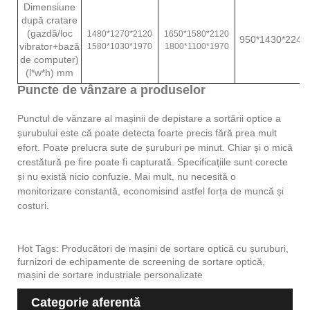
Dimensiune
după cratare
(gazdă/loc
1480*1270*2120
1650*1580*2120
950*1430*2240
vibrator+bază
1580*1030*1970
1800*1100*1970
de computer)
(l*w*h) mm
Puncte de vânzare a produselor
Punctul de vânzare al mașinii de depistare a sortării optice a
șurubului este că poate detecta foarte precis fără prea mult
efort. Poate prelucra sute de șuruburi pe minut. Chiar și o mică
crestătură pe fire poate fi capturată. Specificațiile sunt corecte
și nu există nicio confuzie. Mai mult, nu necesită o
monitorizare constantă, economisind astfel forța de muncă și
costuri.
Hot Tags: Producători de mașini de sortare optică cu șuruburi,
furnizori de echipamente de screening de sortare optică,
mașini de sortare industriale personalizate
Categorie aferentă