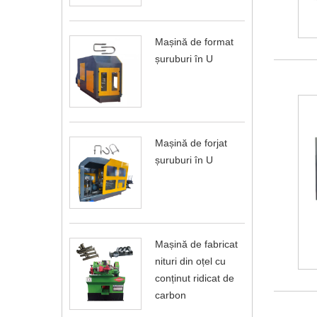
Mașină de format
șuruburi în U
Mașină de forjat
șuruburi în U
Mașină de fabricat
nituri din oțel cu
conținut ridicat de
carbon