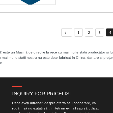
1
2
3
4
este un Mașină de direcție la rece cu mai multe stații producător și fur
 mai multe stații nostru nu este doar fabricat în China, dar are și prețuri
e.
INQUIRY FOR PRICELIST
Dacă aveți întrebări despre ofertă sau cooperare, vă
rugăm să nu ezitați să trimiteți un e-mail sau să utilizați