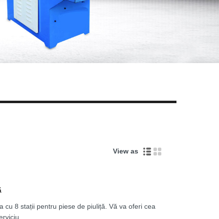
Live
View as
ă
u 8 stații pentru piese de piuliță. Vă va oferi cea
rviciu.