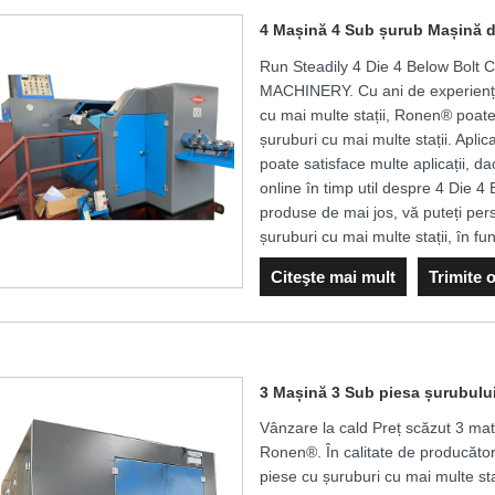
4 Mașină 4 Sub șurub Mașină de
Run Steadily 4 Die 4 Below Bolt
MACHINERY. Cu ani de experiență 
cu mai multe stații, Ronen® poate
șuruburi cu mai multe stații. Apli
poate satisface multe aplicații, d
online în timp util despre 4 Die 4
produse de mai jos, vă puteți pers
șuruburi cu mai multe stații, în f
Citeşte mai mult
Trimite 
3 Mașină 3 Sub piesa șurubului
Vânzare la cald Preț scăzut 3 mat
Ronen®. În calitate de producător
piese cu șuruburi cu mai multe s