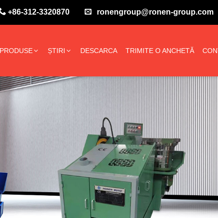
+86-312-3320870
ronengroup@ronen-group.com
PRODUSE
ȘTIRI
DESCARCA
TRIMITE O ANCHETĂ
CON