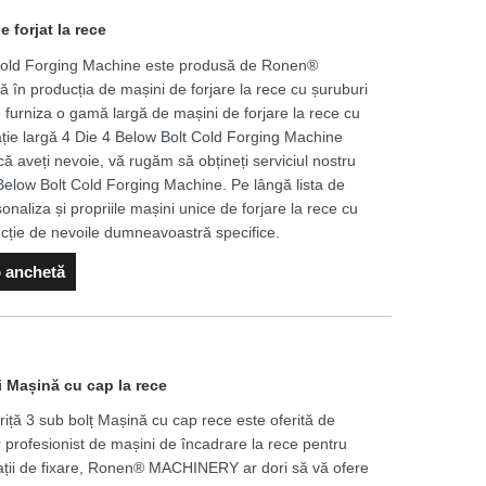
 forjat la rece
 Cold Forging Machine este produsă de Ronen®
în producția de mașini de forjare la rece cu șuruburi
 furniza o gamă largă de mașini de forjare la rece cu
cație largă 4 Die 4 Below Bolt Cold Forging Machine
acă aveți nevoie, vă rugăm să obțineți serviciul nostru
 Below Bolt Cold Forging Machine. Pe lângă lista de
onaliza și propriile mașini unice de forjare la rece cu
uncție de nevoile dumneavoastră specifice.
o anchetă
 Mașină cu cap la rece
riță 3 sub bolț Mașină cu cap rece este oferită de
 profesionist de mașini de încadrare la rece pentru
tații de fixare, Ronen® MACHINERY ar dori să vă ofere