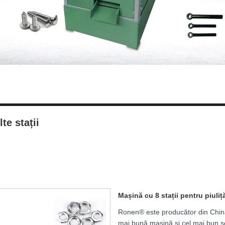
te stații
Mașină cu 8 stații pentru piuliț
Ronen® este producător din China c
mai bună mașină și cel mai bun se