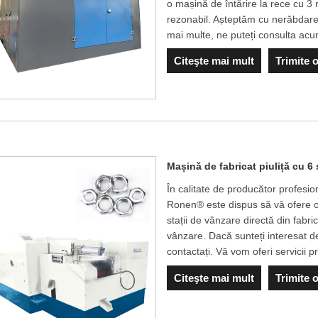
o mașină de întărire la rece cu 3 m
rezonabil. Așteptăm cu nerăbdare
mai multe, ne puteți consulta acu
Citeşte mai mult
Trimite 
Mașină de fabricat piuliță cu 6 s
În calitate de producător profesio
Ronen® este dispus să vă ofere o 
stații de vânzare directă din fabr
vânzare. Dacă sunteți interesat de
contactați. Vă vom oferi servicii 
Citeşte mai mult
Trimite 