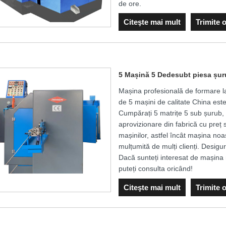
de ore.
Citeşte mai mult
Trimite 
5 Mașină 5 Dedesubt piesa șur
Mașina profesională de formare la
de 5 mașini de calitate China e
Cumpărați 5 matrițe 5 sub șurub, 
aprovizionare din fabrică cu preț 
mașinilor, astfel încât mașina noa
mulțumită de mulți clienți. Desigur
Dacă sunteți interesat de mașina 
puteți consulta oricând!
Citeşte mai mult
Trimite 