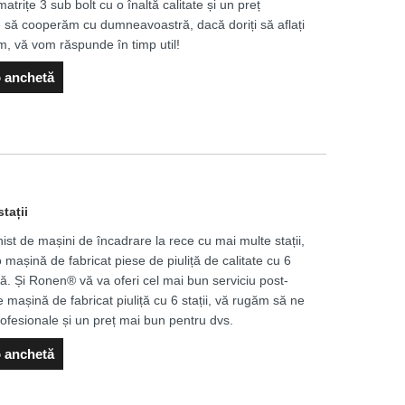
atrițe 3 sub bolt cu o înaltă calitate și un preț
 să cooperăm cu dumneavoastră, dacă doriți să aflați
m, vă vom răspunde în timp util!
o anchetă
tații
nist de mașini de încadrare la rece cu mai multe stații,
mașină de fabricat piese de piuliță de calitate cu 6
ică. Și Ronen® vă va oferi cel mai bun serviciu post-
 mașină de fabricat piuliță cu 6 stații, vă rugăm să ne
profesionale și un preț mai bun pentru dvs.
o anchetă