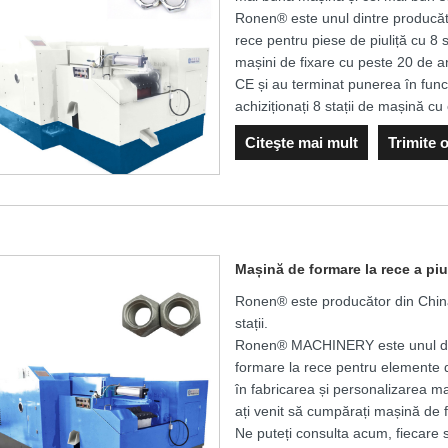
Ronen® este unul dintre producător
rece pentru piese de piuliță cu 8 s
mașini de fixare cu peste 20 de a
CE și au terminat punerea în funcț
achiziționați 8 stații de mașină cu 
Citeşte mai mult
Trimite 
Mașină de formare la rece a piul
Ronen® este producător din China
stații.
Ronen® MACHINERY este unul dintr
formare la rece pentru elemente d
în fabricarea și personalizarea maș
ați venit să cumpărați mașină de f
Ne puteți consulta acum, fiecare s